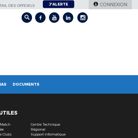
J'ALERTE
CONNEXION
AIL DES OFFICIELS
IAS
DOCUMENTS
 UTILES
e Match
Centre Technique
sée
Régional
e Clubs
Support Informatique