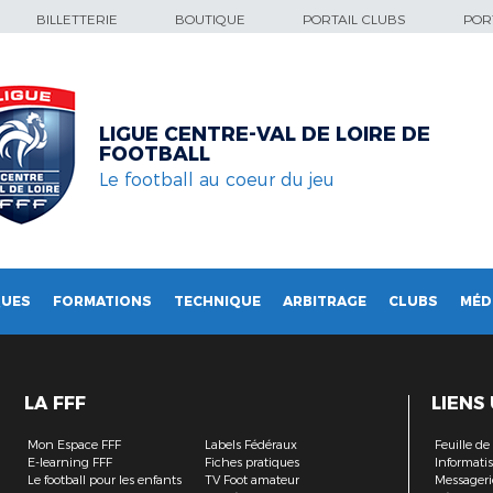
BILLETTERIE
BOUTIQUE
PORTAIL CLUBS
PORT
LIGUE CENTRE-VAL DE LOIRE DE
FOOTBALL
Le football au coeur du jeu
QUES
FORMATIONS
TECHNIQUE
ARBITRAGE
CLUBS
MÉD
LA FFF
LIENS
Mon Espace FFF
Labels Fédéraux
Feuille d
E-learning FFF
Fiches pratiques
Informati
Le football pour les enfants
TV Foot amateur
Messageri