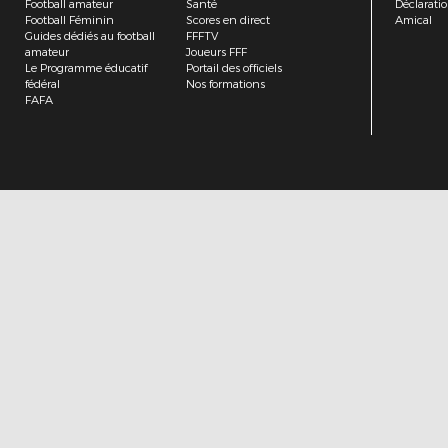
Football amateur
Santé
Déclarati
Football Féminin
Scores en direct
Amical
Guides dédiés au football
FFFTV
amateur
Joueurs FFF
Le Programme éducatif
Portail des officiels
fédéral
Nos formations
FAFA