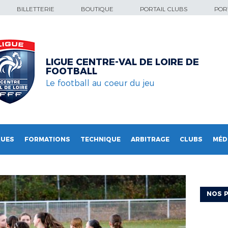
BILLETTERIE
BOUTIQUE
PORTAIL CLUBS
PORT
LIGUE CENTRE-VAL DE LOIRE DE
FOOTBALL
Le football au coeur du jeu
QUES
FORMATIONS
TECHNIQUE
ARBITRAGE
CLUBS
MÉD
NOS P