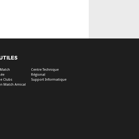
 UTILES
e Match
Centre Technique
sée
Régional
e Clubs
Support Informatique
on Match Amical