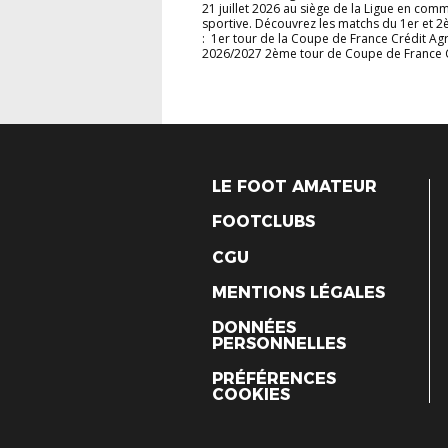
21 juillet 2026 au siège de la Ligue en com
sportive. Découvrez les matchs du 1er et 
: 1er tour de la Coupe de France Crédit Agr
2026/2027 2ème tour de Coupe de France Cr
LE FOOT AMATEUR
FOOTCLUBS
CGU
MENTIONS LÉGALES
DONNÉES
PERSONNELLES
PRÉFÉRENCES
COOKIES