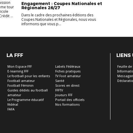
mission
Engagement : Coupes Nationales et
2ème tour
Régionales 26/27
icole
Dans le cadre des prochaines éditions des
édit ...
Coupes Nationales et Régionales, nous vous
informons que vous p...
LA FFF
LIENS
Mon Espace FFF
Labels Fédéraux
Feuille d
E-learning FFF
Fiches pratiques
Informati
Le football pour les enfants
TV Foot amateur
Messageri
Football amateur
Santé
Déclarati
Football Féminin
Scores en direct
Guides dédiés au football
FFFTV
amateur
Joueurs FFF
Le Programme éducatif
Portail des officiels
fédéral
Nos formations
FAFA