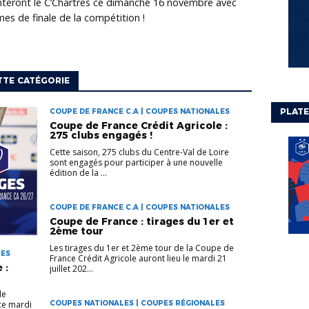
onteront le C’Chartres ce dimanche 16 novembre avec
èmes de finale de la compétition !
TTE CATÉGORIE
PLATE
COUPE DE FRANCE C.A | COUPES NATIONALES
Coupe de France Crédit Agricole :
275 clubs engagés !
Cette saison, 275 clubs du Centre-Val de Loire
sont engagés pour participer à une nouvelle
édition de la ...
COUPE DE FRANCE C.A | COUPES NATIONALES
Coupe de France : tirages du 1er et
2ème tour
Les tirages du 1er et 2ème tour de la Coupe de
LES
France Crédit Agricole auront lieu le mardi 21
 :
juillet 202...
de
 ce mardi
COUPES NATIONALES | COUPES RÉGIONALES