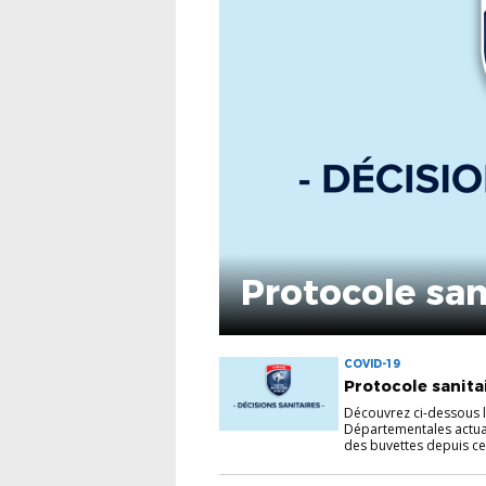
Protocole san
COVID-19
Protocole sanitai
Découvrez ci-dessous l
Départementales actual
des buvettes depuis cet