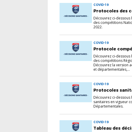
COVID-19
Protocoles des c
Découvrez ci-dessous 
des compétitions Natio
2022.
COVID-19
Protocole compé
Découvrez ci-dessous 
des compétitions Régio
Découvrez la version a
et départementales,...
COVID-19
Protocoles sanita
Découvrez ci-dessous 
sanitaires en vigueur c
Départementales.
COVID-19
Tableau des déci