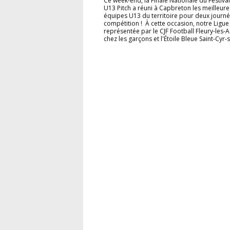
Ce week-end, la Finale Nationale du Festiva
U13 Pitch a réuni à Capbreton les meilleure
équipes U13 du territoire pour deux journ
compétition ! À cette occasion, notre Ligue 
représentée par le CJF Football Fleury-les-
chez les garçons et l'Étoile Bleue Saint-Cyr-su