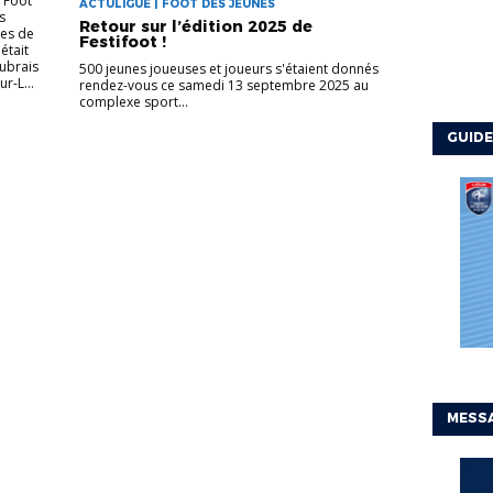
l Foot
ACTULIGUE | FOOT DES JEUNES
s
Retour sur l’édition 2025 de
ées de
Festifoot !
était
Aubrais
500 jeunes joueuses et joueurs s'étaient donnés
r-L...
rendez-vous ce samedi 13 septembre 2025 au
complexe sport...
GUIDE
MESSA