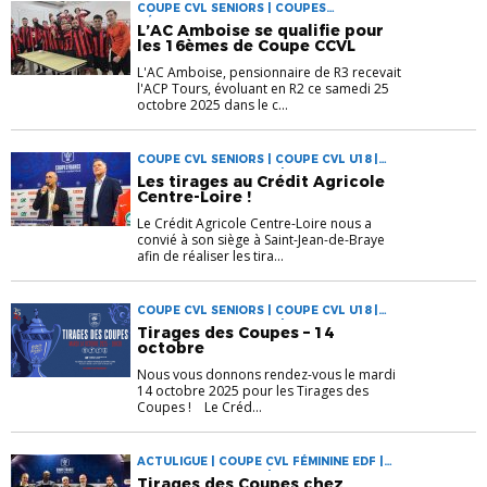
COUPE CVL SENIORS | COUPES
RÉGIONALES
L’AC Amboise se qualifie pour
les 16èmes de Coupe CCVL
L'AC Amboise, pensionnaire de R3 recevait
l'ACP Tours, évoluant en R2 ce samedi 25
octobre 2025 dans le c...
COUPE CVL SENIORS | COUPE CVL U18 |
COUPE DE FRANCE C.A | COUPE
Les tirages au Crédit Agricole
GAMBARDELLA C.A | COUPE NIKE FÉMININE
Centre-Loire !
U18 | COUPES NATIONALES | COUPES
RÉGIONALES
Le Crédit Agricole Centre-Loire nous a
convié à son siège à Saint-Jean-de-Braye
afin de réaliser les tira...
COUPE CVL SENIORS | COUPE CVL U18 |
COUPE DE FRANCE C.A | COUPE
Tirages des Coupes – 14
GAMBARDELLA C.A | COUPE NIKE FÉMININE
octobre
U18 | COUPES NATIONALES | COUPES
RÉGIONALES
Nous vous donnons rendez-vous le mardi
14 octobre 2025 pour les Tirages des
Coupes ! Le Créd...
ACTULIGUE | COUPE CVL FÉMININE EDF |
COUPE CVL SENIORS | COUPE DE FRANCE
Tirages des Coupes chez