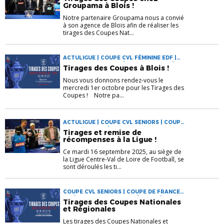
C.A | COUPE DE FRANCE FÉMININE | COUPE
Groupama à Blois !
GAMBARDELLA C.A | COUPE NIKE FÉMININE
U18 | COUPES NATIONALES | COUPES
Notre partenaire Groupama nous a convié
RÉGIONALES
à son agence de Blois afin de réaliser les
tirages des Coupes Nat...
ACTULIGUE | COUPE CVL FÉMININE EDF |
COUPE CVL SENIORS | COUPE CVL U18 |
Tirages des Coupes à Blois !
COUPE DE FRANCE C.A | COUPE DE
FRANCE FÉMININE | COUPE GAMBARDELLA
Nous vous donnons rendez-vous le
C.A | COUPE NIKE FÉMININE U18 | COUPES
mercredi 1er octobre pour les Tirages des
NATIONALES | COUPES RÉGIONALES
Coupes ! Notre pa...
ACTULIGUE | COUPE CVL SENIORS | COUPE
DE FRANCE C.A | COUPE DE FRANCE
Tirages et remise de
FÉMININE | COUPE GAMBARDELLA C.A |
récompenses à la Ligue !
COUPE NIKE FÉMININE U18 | COUPES
NATIONALES | COUPES RÉGIONALES
Ce mardi 16 septembre 2025, au siège de
la Ligue Centre-Val de Loire de Football, se
sont déroulés les ti...
COUPE CVL SENIORS | COUPE DE FRANCE
C.A | COUPE DE FRANCE FÉMININE | COUPE
Tirages des Coupes Nationales
GAMBARDELLA C.A | COUPE NIKE FÉMININE
et Régionales
U18 | COUPES NATIONALES | COUPES
RÉGIONALES
Les tirages des Coupes Nationales et