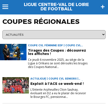
LIGUE CENTRE-VAL DE LOIRE
DE FOOTBALL
COUPES RÉGIONALES
COUPE CVL FÉMININE EDF | COUPE CVL
SENIORS | COUPE CVL U15F | COUPE CVL U18
Tirages des Coupes : découvrez
| COUPE CVL U18F ORANGE | COUPE
les affiches !
GAMBARDELLA C.A | COUPE NATIONALE
FUTSAL | COUPE NIKE FÉMININE U18 |
Ce jeudi 6 novembre 2025, au siège de la
COUPES NATIONALES | COUPES RÉGIONALES
Ligue à Orléans se sont déroulés les tirages
des Coupes National...
ACTULIGUE | COUPE CVL SENIORS |
COUPES RÉGIONALES | ENGAGEMENT | VIE
Exploit à l’ACS ce week-end !
DES CLUBS
L'Entente Arpheuilles Clion Saulnay,
évoluant en D2 a eu le plaisir de recevoir
le Bourges FC, pensionnai...